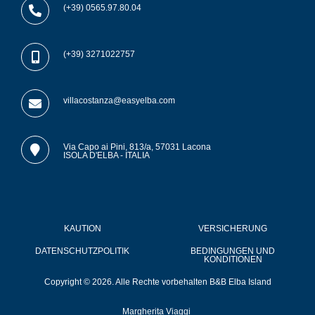
c
s
(+39) 0565.97.80.04
e
t
b
a
(+39) 3271022757
o
g
o
r
villacostanza@easyelba.com
k
a
m
Via Capo ai Pini, 813/a, 57031 Lacona
ISOLA D'ELBA - ITALIA
KAUTION
VERSICHERUNG
DATENSCHUTZPOLITIK
BEDINGUNGEN UND
KONDITIONEN
Copyright © 2026. Alle Rechte vorbehalten B&B Elba Island
Margherita Viaggi