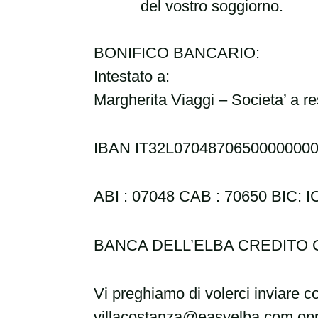
del vostro soggiorno.
BONIFICO BANCARIO:
Intestato a:
Margherita Viaggi – Societa’ a res
IBAN
IT32L0704870650000000
ABI : 07048 CAB : 70650 BIC:
BANCA DELL’ELBA CREDITO 
Vi preghiamo di volerci inviare 
villacostanza@easyelba.com
op