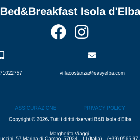
Bed&Breakfast Isola d'Elb
F
I
a
n
c
s
e
t
271022757
villacostanza@easyelba.com
b
a
o
g
ASSICURAZIONE
PRIVACY POLICY
o
r
Copyright © 2026. Tutti i diritti riservati B&B Isola d'Elba
Margherita Viaggi
uccini, 57 Marina di Campo, 57034 – LI (Italia) – (+39) 0565.97