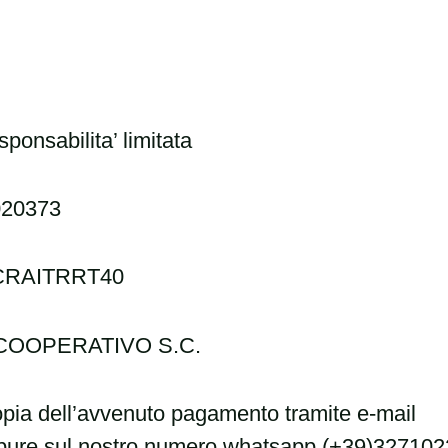
ponsabilita’ limitata
020373
 ICRAITRRT40
COOPERATIVO S.C.
copia dell’avvenuto pagamento tramite e-mail
pure sul nostro numero whatsapp (+39)3271